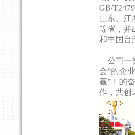
GB/T2
山东、江
等省，并
和中国台
公司一贯
会”的企
赢”！的
作，共创