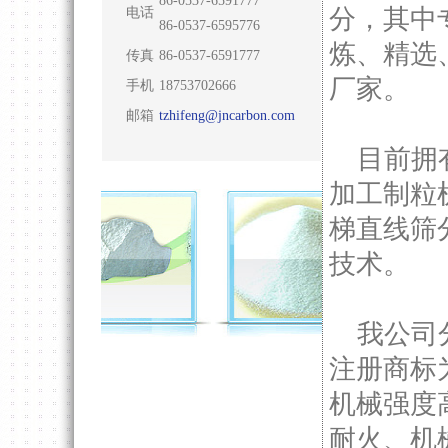
86-0537-6591777
分，其中
电话
86-0537-6595776
炼、精选
传真
86-0537-6591777
厂家。
手机
18753702666
邮箱
tzhifeng@jncarbon.com
目前拥有
加工制粒
梯直线筛
技术。
我公司分
注册商标
机械强度
耐火、机